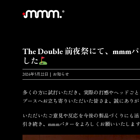
Skip
to
content
The Double 前夜祭にて、
した
2026年5月22日
|
お知らせ
多くの方に試打いただき、実際の打感やヘッドごと
ブースへお立ち寄りいただいた皆さま、誠にありが
いただいたご意見や反応を今後の製品づくりにも活
引き続き、mmmパターをよろしくお願いいたしま