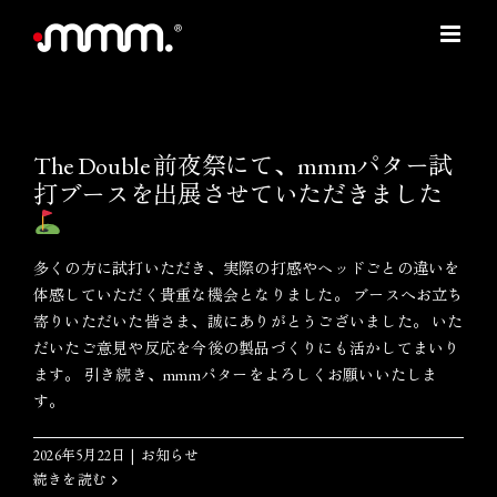
Skip
to
content
The Double 前夜祭にて、mmmパター試
打ブースを出展させていただきました
多くの方に試打いただき、実際の打感やヘッドごとの違いを
体感していただく貴重な機会となりました。 ブースへお立ち
寄りいただいた皆さま、誠にありがとうございました。 いた
だいたご意見や反応を今後の製品づくりにも活かしてまいり
ます。 引き続き、mmmパターをよろしくお願いいたしま
す。
2026年5月22日
|
お知らせ
続きを読む